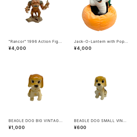
"Rancor" 1996 Action Figur
Jack-O-Lantern with Poppi
e ・ STAR WARS ・ "Micro M
ng Out Ghost Plush Doll
¥4,000
¥4,000
achine" Galoob Action Fle
et
BEAGLE DOG BIG VINTAGE
BEAGLE DOG SMALL VINTA
NOVERTY
GE NOVERTY
¥1,000
¥600