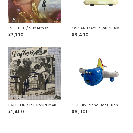
CELI BEE / Superman
OSCAR MAYER WIENERMO
BILE PLASTIC BANK
¥2,100
¥3,400
LAFLEUR / If I Could Make
"TJ Luv Plane Jet Plush do
You Mine
ll" ・ Southwest Airlines
¥1,400
¥6,000