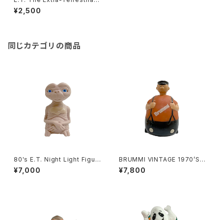
USJ Drink Topper Vinyl Fig
¥2,500
ure
同じカテゴリの商品
80's E.T. Night Light Figur
BRUMMI VINTAGE 1970’S
e with Box
GERMAN ADVERTISING
¥7,000
¥7,800