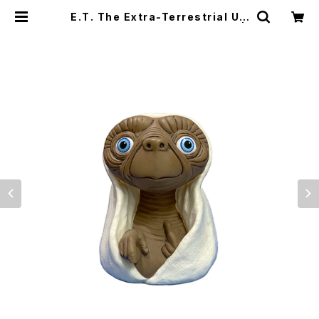
E.T. The Extra-Terrestrial US
J Drink Topper Vinyl Figure |
chewiie