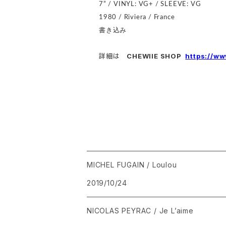
7” / VINYL: VG+ / SLEEVE: VG
1980 / Riviera / France
書き込み
詳細は
CHEWIIE SHOP
https://w
MICHEL FUGAIN / Loulou
2019/10/24
NICOLAS PEYRAC / Je L’aime