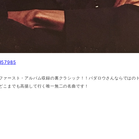
3357985
ファースト・アルバム収録の裏クラシック！！バダロウさんならではの
どこまでも高揚して行く唯一無二の名曲です！